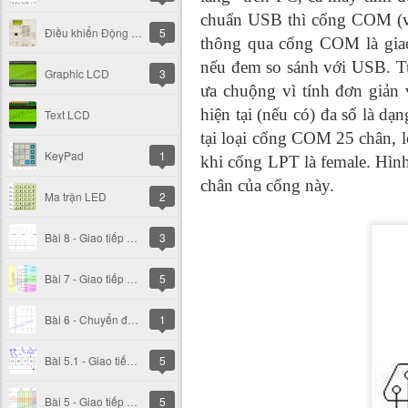
chuẩn USB thì cổng COM (và
Điều khiển Động cơ DC servo (PID)
5
thông qua cổng COM là giao
nếu đem so sánh với USB. Tu
Graphic LCD
3
ưa chuộng vì tính đơn giản
hiện tại (nếu có) đa số là d
Text LCD
tại loại cổng COM 25 chân, 
KeyPad
1
khi cổng LPT là female. Hìn
chân của cổng này.
Ma trận LED
2
Bài 8 - Giao tiếp TWI - I2C
3
Bài 7 - Giao tiếp SPI
5
Bài 6 - Chuyển đổi ADC
1
Bài 5.1 - Giao tiếp UART chế độ Multi-Processor
5
Bài 5 - Giao tiếp UART
5