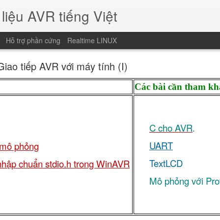
liệu AVR tiếng Việt
Hỗ trợ phần cứng
Realtime LINUX
Giao tiếp AVR với máy tính (I)
Các bài cần tham kh
C cho AVR
.
UART
 mô phỏng
TextLCD
nhập chuẩn stdio.h trong WinAVR
Mô phỏng với Pro