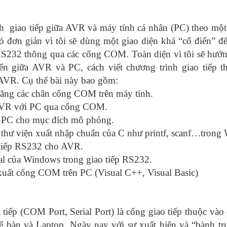
 giao tiếp giữa AVR và máy tính cá nhân (PC) theo một
 đơn giản vì tôi sẽ dùng một giao diện khá “cổ điển” để
S232 thông qua các cổng COM. Toàn diện vì tôi sẽ hướn
n giữa AVR và PC, cách viết chương trình giao tiếp t
 AVR. Cụ thể bài này bao gồm:
ng các chân cổng COM trên máy tính.
VR với PC qua cổng COM.
C cho mục đích mô phỏng.
ư viện xuất nhập chuẩn của C như printf, scanf…tron
tiếp RS232 cho AVR.
của Windows trong giao tiếp RS232.
uất cổng COM trên PC (Visual C++, Visual Basic)
 (COM Port, Serial Port) là cổng giao tiếp thuộc vào 
để bàn và Laptop. Ngày nay với sự xuất hiện và “bành tr