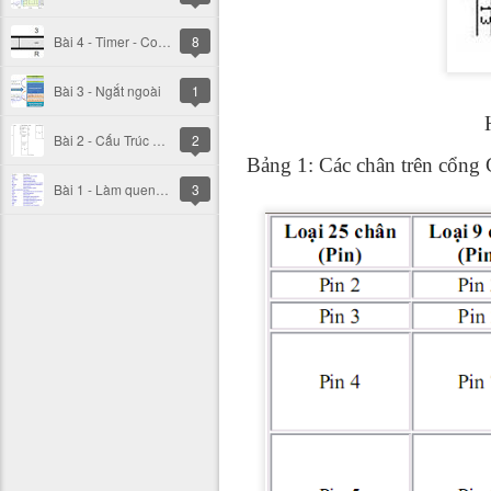
Bài 4 - Timer - Counter
8
Bài 3 - Ngắt ngoài
1
Bài 2 - Cấu Trúc AVR
2
Bảng 1: Các chân trên cổn
Bài 1 - Làm quen AVR
3