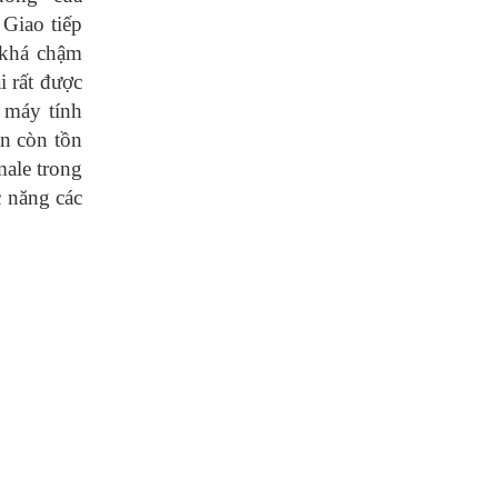
Giao tiếp
 khá chậm
 rất được
 máy tính
ẫn còn tồn
male trong
 năng các