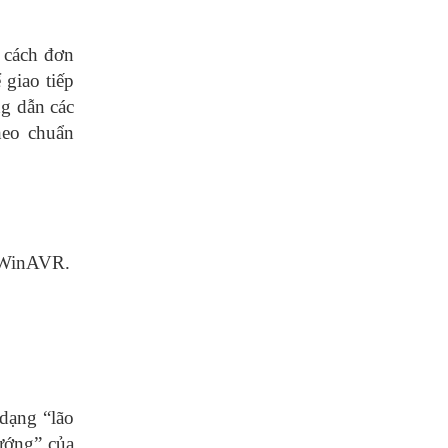
 cách đơn
 giao tiếp
g dẫn các
heo chuẩn
g WinAVR.
dạng “lão
ướng” của