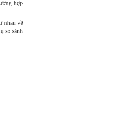
trường hợp
ư nhau về
ụ so sánh