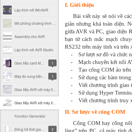
I. Giới thiệu
Lập trình với WinAVR
Bài viết này sẽ nói về cách
Mô phỏng chương trình với Proteus
giản nhưng khá toàn diện. Nó
giữa AVR và PC, giao diện R
Assembly cho AVR
bạn từ cách mắc mạch chuyể
RS232 trên máy tính và trên
Lập trình với AVR Studio
- Sơ lượt sơ đồ và chức nă
- Mạch chuyển kết nối A
Giao tiếp card MMC/SD
1
- Tạo cổng COM ảo trên P
Máy đo xung bằng Input Capture
1
- Sử dụng các hàm trong th
- Viết chương trình giao 
Giao tiếp AVR với máy tính (II)
- Sử dụng Hyper Terminal 
- Viết chương trình truy x
Giao tiếp AVR với máy tính (I)
II. Sơ lược về cổng COM
Function Generator
Cổng COM hay cổng nối tiếp
Đồng hồ thời gian thực DS1307
2
làng” trên PC, cả máy tính 