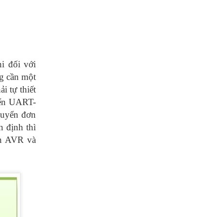
i đối với
ng cần một
i tự thiết
yển UART-
huyển đơn
n định thì
ên AVR và