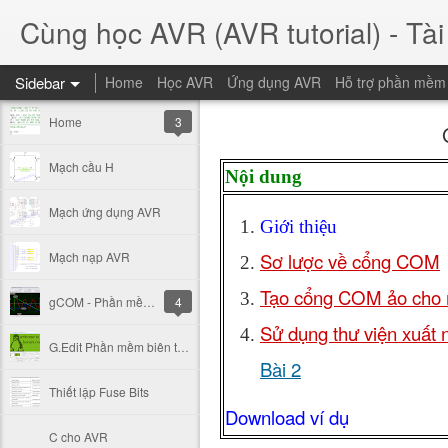
Cùng học AVR (AVR tutorial) - Tài 
Sidebar
Home
Học AVR
Ứng dụng AVR
Hỗ trợ phần mềm
Home
3
Mạch cầu H
Nội dung
Mạch ứng dụng AVR
Giới thiệu
Mạch nạp AVR
Sơ lược về cổng COM
Tạo cổng COM ảo cho
gCOM - Phần mềm truyền - nhận dữ liệu với cổng COM
4
Sử dụng thư viện xuất 
G.Edit Phần mềm biên tập Graphic LCD
Bài 2
Thiết lập Fuse Bits
Download ví dụ
C cho AVR