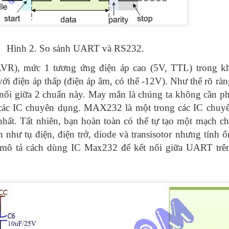
Hình 2. So sánh UART và RS232.
R), mức 1 tương ứng điện áp cao (5V, TTL) trong kh
i điện áp thấp (điện áp âm, có thể -12V). Như thế rõ rà
 nối giữa 2 chuẩn này. May mắn là chúng ta không cần phả
 các IC chuyên dụng. MAX232 là một trong các IC chu
ất. Tất nhiên, bạn hoàn toàn có thể tự tạo một mạch c
n như tụ điện, điện trở, diode và transisotor nhưng tính ổ
 mô tả cách dùng IC Max232 để kết nối giữa UART tr