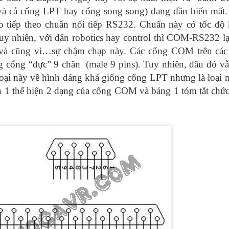
 cả cổng LPT hay cổng song song) đang dần biến mất. 
 tiếp theo chuẩn nối tiếp RS232. Chuẩn này có tốc độ
y nhiên, với dân robotics hay control thì COM-RS232 lại
 và cũng vì…sự chậm chạp này. Các cổng COM trên các
ạng cổng “đực” 9 chân (male 9 pins). Tuy nhiên, đâu đó v
loại này về hình dáng khá giống cổng LPT nhưng là loại 
h 1 thể hiện 2 dạng của cổng COM và bảng 1 tóm tắt chức