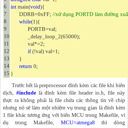
6
int
main(
void
){
7
DDRB=0xFF;
//xử dụng PORTD làm đường xuất
8
while
(1){
9
PORTB=val;
10
_delay_loop_2(65000);
11
val*=2;
12
if
(!val) val=1;
13
}
14
return
0;
15
}
Trước hết là preprocessor đính kèm các file khi biên
dịch,
#include
là đính kèm file header io.h, file này
thực ra không phải là file chứa các thông tin về chip
nhưng nó sẽ làm một nhiệm vụ trung gian là đính kèm
1 file khác tương ứng với biến MCU trong Makefile, ví
dụ trong Makefile,
MCU=atmega8
thì dòng