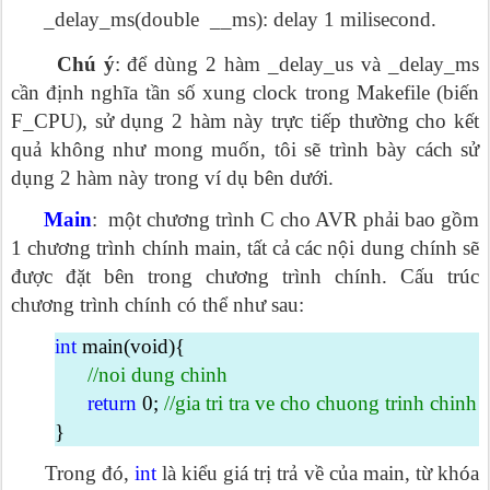
_delay_ms(double __ms): delay 1 milisecond.
Chú ý
: để dùng 2 hàm _delay_us và _delay_ms
cần định nghĩa tần số xung clock trong Makefile (biến
F_CPU), sử dụng 2 hàm này trực tiếp thường cho kết
quả không như mong muốn, tôi sẽ trình bày cách sử
dụng 2 hàm này trong ví dụ bên dưới.
Main
: một chương trình C cho AVR phải bao gồm
1 chương trình chính main, tất cả các nội dung chính sẽ
được đặt bên trong chương trình chính. Cấu trúc
chương trình chính có thể như sau:
int
main(void){
//noi dung chinh
return
0;
//gia tri tra ve cho chuong trinh chinh
}
Trong đó,
int
là kiểu giá trị trả về của main, từ khóa