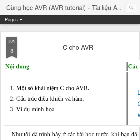
Cùng học AVR (AVR tutorial) - Tài liệu AVR tiếng Việt
Pages
JUN
C cho AVR
8
Nội dung
Các 
Một số khái niệm C cho AVR.
Cấu trúc điều khiển và hàm.
Ví dụ minh họa.
N
hư tôi đã trình bày ở các bài học trước, khi bạn đã