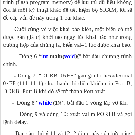
trình (flash program memory) để lưu trữ dữ liệu không
đổi là một kỹ thuật khác để tiết kiệm bộ SRAM, tôi sẽ
đề cập vấn đề này trong 1 bài khác.
Cuối cùng về việc khai báo biến, một biến có thể
được gán giá trị khởi tạo ngay lúc khai báo như trong
trường hợp của chúng ta, biến val=1 lúc được khai báo.
- Dòng 6 “
int
main(
void
){
” bắt đầu chương trình
chính.
- Dòng 7: “DDRB=0xFF” gán giá trị hexadecimal
0xFF (11111111) cho thanh thi điều khiển của Port B,
DDRB, Port B khi đó sẽ trở thành Port xuất
- Dòng 8 “
while
(1){
”: bắt đầu 1 vòng lặp vô tận.
- Dòng 9 và dòng 10: xuất val ra PORTB và gọi
lệnh delay.
- Bạn cần chú ý 11 và 12, 2 dòng này có chức năng