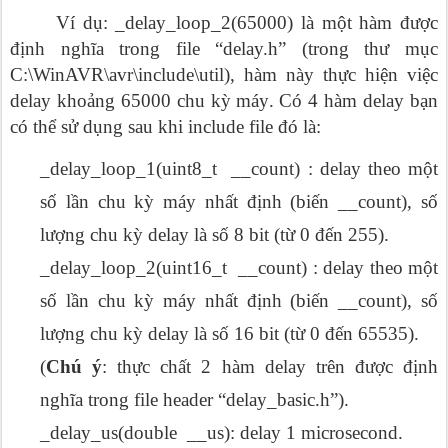
Ví dụ: _delay_loop_2(65000) là một hàm được
định nghĩa trong file “delay.h” (trong thư mục
C:\WinAVR\avr\include\util), hàm này thực hiện việc
delay khoảng 65000 chu kỳ máy. Có 4 hàm delay bạn
có thể sử dụng sau khi include file đó là:
_delay_loop_1(uint8_t __count) : delay theo một
số lần chu kỳ máy nhất định (biến __count), số
lượng chu kỳ delay là số 8 bit (từ 0 đến 255).
_delay_loop_2(uint16_t __count) : delay theo một
số lần chu kỳ máy nhất định (biến __count), số
lượng chu kỳ delay là số 16 bit (từ 0 đến 65535).
(
Chú ý
: thực chất 2 hàm delay trên được định
nghĩa trong file header “delay_basic.h”).
_delay_us(double __us): delay 1 microsecond.