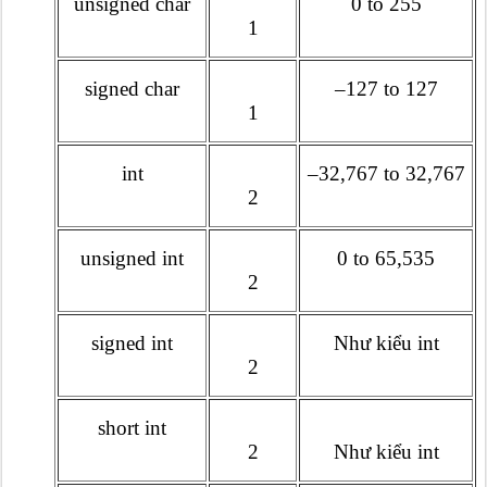
unsigned char
0 to 255
1
signed char
–127 to 127
1
int
–32,767 to 32,767
2
unsigned int
0 to 65,535
2
signed int
Như kiểu int
2
short int
2
Như kiểu int