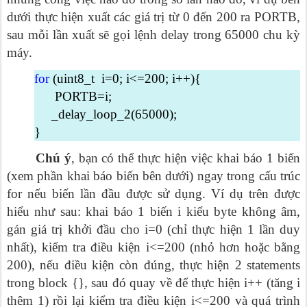
dưới thực hiện xuất các giá trị từ 0 đến 200 ra PORTB,
sau mỗi lần xuất sẽ gọi lệnh delay trong 65000 chu kỳ
máy.
for
(uint8_t i=0; i<=200; i++){
PORTB=i;
_delay_loop_2(65000);
}
Chú ý
, bạn có thể thực hiện việc khai báo 1 biến
(xem phần khai báo biến bên dưới) ngay trong cấu trúc
for nếu biến lần đầu được sử dụng. Ví dụ trên được
hiểu như sau: khai báo 1 biến i kiểu byte không âm,
gán giá trị khởi đầu cho i=0 (chỉ thực hiện 1 lần duy
nhất), kiểm tra điều kiện i<=200 (nhỏ hơn hoặc bằng
200), nếu điều kiện còn đúng, thực hiện 2 statements
trong block {}, sau đó quay về để thực hiện i++ (tăng i
thêm 1) rồi lại kiểm tra điều kiện i<=200 và quá trình