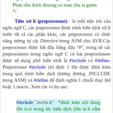
Phan chu thich thuong co mau chu la green
*/
Tiền xử lí (preprocessor)
: là một tiện ích của
ngôn ngữ C, các preprocessor được trình biên dịch xử lí
trước tất cả các phần khác, các preprocessor có chức
năng tương tự các Directive trong ASM cho AVR.Các
preprocessor được bắt đầu bằng dấu “#”, trong số các
preprocessors trong ngôn ngữ C có hai preprocessors
được sử dụng phổ biến nhất là
#include
và
#define
.
Preprocessor
#include
chỉ định 1 file được đính kèm
trong quá trình biên dịch (tương đương .INCLUDE
trong ASM) và
#define
để định nghĩa 1 chuổi thay thế
hoặc 1 macro. Xem các ví dụ sau:
#include
"avr/io.h"
*đính kèm nội dung
file io.h trong lúc biên dịch (file io.h nằm