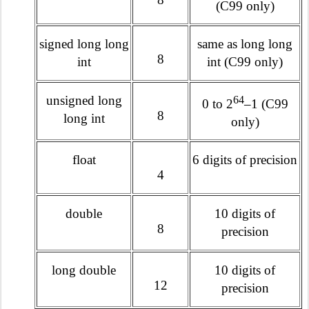
(C99 only)
signed long long
same as long long
8
int
int (C99 only)
unsigned long
64
0 to 2
–1 (C99
8
long int
only)
float
6 digits of precision
4
double
10 digits of
8
precision
long double
10 digits of
12
precision