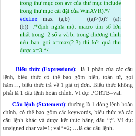
trong thư mục con avr của thư mục include
trong thư mục cài đặt của WinAVR).*/
#define
max (a,b) ((a)>(b)? (a):
(b))
/*định nghĩa một macro tìm số lớn
nhất trong 2 số a và b, trong chương trình
nếu bạn gọi x=max(2,3) thì kết quả thu
được x=3.*/
Biểu thức (Expressions)
: là 1 phần của các câu
lệnh, biểu thức có thể bao gồm biến, toán tử, gọi
hàm…, biểu thức trả về 1 giá trị đơn. Biểu thức không
phải là 1 câu lệnh hoàn chỉnh. Ví dụ: PORTB=val.
Câu lệnh (Statement)
:
thường là 1 dòng lệnh hoàn
chỉnh, có thể bao gồm các keywords, biểu thức và các
câu lệnh khác và được kết thúc bằng dấu “;”. Ví dụ:
unsigned char val=1; val*=2; …là các câu lệnh.