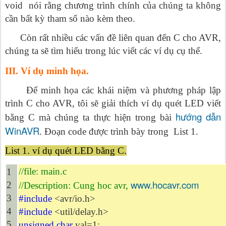
void nói rằng chương trình chính của chúng ta không
cần bất kỳ tham số nào kèm theo.
Còn rất nhiều các vấn đề liên quan đến C cho AVR,
chúng ta sẽ tìm hiểu trong lúc viết các ví dụ cụ thể.
III. Ví dụ minh họa.
Để minh họa các khái niệm và phương pháp lập
trình C cho AVR, tôi sẽ giải thích ví dụ quét LED viết
hướng dẫn
bằng C mà chúng ta thực hiện trong bài
WinAVR
. Đoạn code được trình bày trong List 1.
List 1. ví dụ quét LED bằng C.
//file: main.c
1
www.hocavr.com
2
//Description: Cung hoc avr,
3
#include
<avr/io.h>
4
#include
<util/delay.h>
5
unsigned char
val=1;