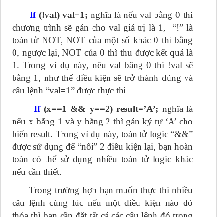
If
(!val) val=1;
nghĩa là nếu val bằng 0 thì
chương trình sẽ gán cho val giá trị là 1, “!” là
toán tử NOT, NOT của một số khác 0 thì bằng
0, ngược lại, NOT của 0 thì thu được kết quả là
1. Trong ví dụ này, nếu val bằng 0 thì !val sẽ
bằng 1, như thế điều kiện sẽ trở thành đúng và
câu lệnh “val=1” được thực thi.
If
(x==1 && y==2) result=’A’;
nghĩa là
nếu x bằng 1 và y bằng 2 thì gán ký tự ‘A’ cho
biến result. Trong ví dụ này, toán tử logic “&&”
được sử dụng để “nối” 2 điều kiện lại, bạn hoàn
toàn có thể sử dụng nhiều toán tử logic khác
nếu cần thiết.
Trong trường hợp bạn muốn thực thi nhiều
câu lệnh cùng lúc nếu một điều kiện nào đó
thỏa thì bạn cần đặt tất cả các câu lệnh đó trong