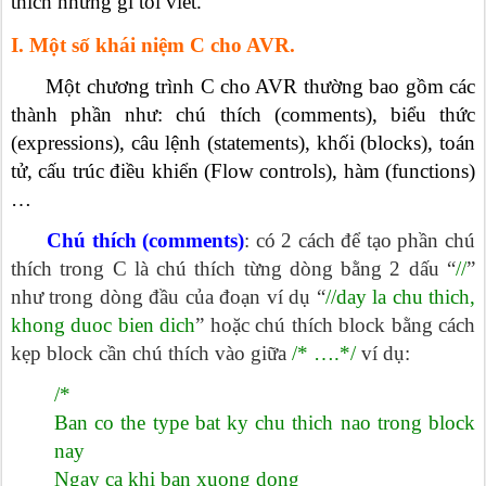
thích những gì tôi viết.
I. Một số khái niệm C cho AVR.
Một chương trình C cho AVR thường bao gồm các
thành phần như: chú thích (comments), biểu thức
(expressions), câu lệnh (statements), khối (blocks), toán
tử, cấu trúc điều khiển (Flow controls), hàm (functions)
…
Chú thích (comments)
: có 2 cách để tạo phần chú
thích trong C là chú thích từng dòng bằng 2 dấu “
//
”
như trong dòng đầu của đoạn ví dụ “
//day la chu thich,
khong duoc bien dich
” hoặc chú thích block bằng cách
kẹp block cần chú thích vào giữa
/* ….*/
ví dụ:
/*
Ban co the type bat ky chu thich nao trong block
nay
Ngay ca khi ban xuong dong