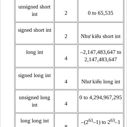
unsigned short
2
0 to 65,535
int
signed short int
2
Như kiểu short int
long int
–2,147,483,647 to
4
2,147,483,647
signed long int
4
Như kiểu long int
unsigned long
0 to 4,294,967,295
4
int
long long int
63
63
–(2
–1) to 2
–1
8