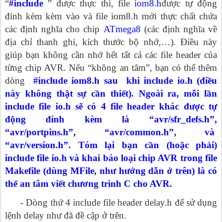
“
#include
” được thực thi, file
iom8.h
được tự động
đính kèm kèm vào và file iom8.h mới thực chất chứa
các định nghĩa cho chip
ATmega8
(các định nghĩa về
địa chỉ thanh ghi, kích thước bộ nhớ,…). Điều này
giúp bạn không cần nhớ hết tất cả các file header của
từng chip AVR. Nếu “không an tâm”, bạn có thể thêm
dòng
#include iom8.h sau khi include io.h (điều
này không thật sự cần thiết). Ngoài ra, mỗi lần
include file io.h sẽ có 4 file header khác được tự
động đính kèm là “
avr/sfr_defs.h”
,
“
avr/portpins.h
”, “
avr/common.h
”, và
“
avr/version.h
”. Tóm lại bạn cần (hoặc phải)
include file io.h và khai báo loại chip AVR trong file
Makefile (dùng MFile, như hướng dẫn ở trên) là có
thể an tâm viết chương trình C cho AVR.
- Dòng thứ 4 include file header delay.h để sử dụng
lệnh delay như đã đề cập ở trên.