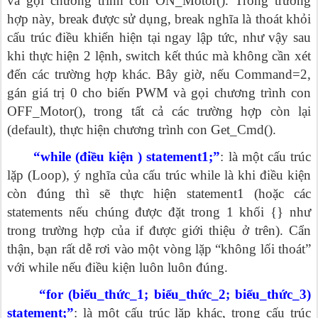
và gọi chương trình con ON_Motor(). Trong trường
hợp này, break được sử dụng, break nghĩa là thoát khỏi
cấu trúc điều khiển hiện tại ngay lập tức, như vậy sau
khi thực hiện 2 lệnh, switch kết thúc mà không cần xét
đến các trường hợp khác. Bây giờ, nếu Command=2,
gán giá trị 0 cho biến PWM và gọi chương trình con
OFF_Motor(), trong tất cả các trường hợp còn lại
(default), thực hiện chương trình con Get_Cmd().
“while (điều kiện ) statement1;”
: là một cấu trúc
lặp (Loop), ý nghĩa của cấu trúc while là khi điều kiện
còn đúng thì sẽ thực hiện statement1 (hoặc các
statements nếu chúng được đặt trong 1 khối {} như
trong trường hợp của if được giới thiệu ở trên). Cẩn
thận, bạn rất dễ rơi vào một vòng lặp “không lối thoát”
với while nếu điều kiện luôn luôn đúng.
“for (biểu_thức_1; biểu_thức_2; biểu_thức_3)
statement;”
: là một cấu trúc lặp khác, trong cấu trúc