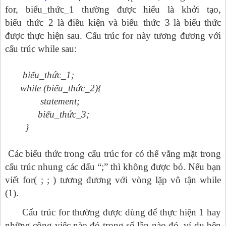
for, biểu_thức_1 thường được hiểu là khởi tạo,
biểu_thức_2 là điều kiện và biểu_thức_3 là biểu thức
được thực hiện sau. Cấu trúc for này tương đương với
cấu trúc while sau:
biểu_thức_1;
while (biểu_thức_2){
statement;
biểu_thức_3;
}
Các biểu thức trong cấu trúc for có thể vắng mặt trong
cấu trúc nhung các dấu “;” thì không được bỏ. Nếu bạn
viết for( ; ; ) tương đương với vòng lặp vô tận while
(1).
Cấu trúc for thường được dùng để thực hiện 1 hay
những công việc nào đó trong số lần nào đó, ví dụ bên