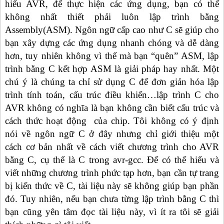
hiểu AVR, để thực hiện các ứng dụng, bạn có thể
không nhất thiết phải luôn lập trình bằng
Assembly(ASM). Ngôn ngữ cấp cao như C sẽ giúp cho
bạn xây dựng các ứng dụng nhanh chóng và dễ dàng
hơn, tuy nhiên không vì thế mà bạn “quên” ASM, lập
trình bằng C kết hợp ASM là giải pháp hay nhất. Một
chú ý là chúng ta chỉ sử dụng C để đơn giản hóa lập
trình tính toán, cấu trúc điều khiển…lập trình C cho
AVR không có nghĩa là bạn không cần biết cấu trúc và
cách thức hoạt động của chip. Tôi không có ý định
nói về ngôn ngữ C ở đây nhưng chỉ giới thiệu một
cách cơ bản nhất về cách viết chương trình cho AVR
bằng C, cụ thể là C trong avr-gcc. Để có thể hiểu và
viết những chương trình phức tạp hơn, bạn cần tự trang
bị kiến thức về C, tài liệu này sẽ không giúp bạn phần
đó. Tuy nhiên, nếu bạn chưa từng lập trình bằng C thì
bạn cũng yên tâm đọc tài liệu này, vì ít ra tôi sẽ giải