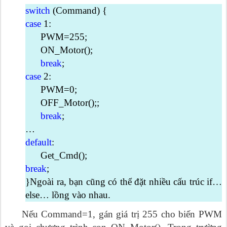
switch
(Command) {
case
1:
PWM=255;
ON_Motor();
break
;
case
2:
PWM=0;
OFF_Motor();;
break
;
…
default
:
Get_Cmd();
break
;
}Ngoài ra, bạn cũng có thể đặt nhiều cấu trúc if…
else… lồng vào nhau.
Nếu Command=1, gán giá trị 255 cho biến PWM