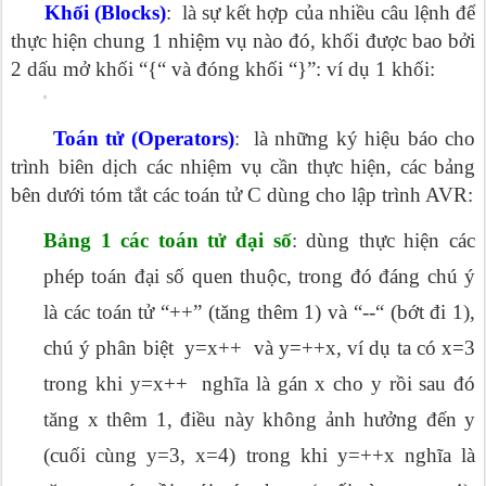
Khối (Blocks)
: là sự kết hợp của nhiều câu lệnh để
thực hiện chung 1 nhiệm vụ nào đó, khối được bao bởi
2 dấu mở khối “{“ và đóng khối “}”: ví dụ 1 khối:
Toán tử (Operators)
: là những ký hiệu báo cho
trình biên dịch các nhiệm vụ cần thực hiện, các bảng
bên dưới tóm tắt các toán tử C dùng cho lập trình AVR:
Bảng 1 các toán tử đại số
: dùng thực hiện các
phép toán đại số quen thuộc, trong đó đáng chú ý
là các toán tử “++” (tăng thêm 1) và “--“ (bớt đi 1),
chú ý phân biệt y=x++ và y=++x, ví dụ ta có x=3
trong khi y=x++ nghĩa là gán x cho y rồi sau đó
tăng x thêm 1, điều này không ảnh hưởng đến y
(cuối cùng y=3, x=4) trong khi y=++x nghĩa là