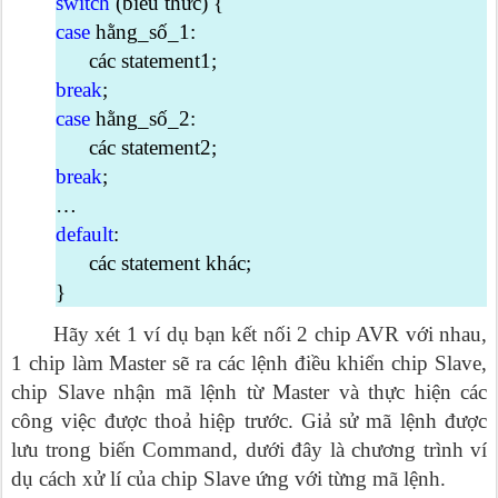
switch
(biểu thức) {
case
hằng_số_1:
các statement1;
break
;
case
hằng_số_2:
các statement2;
break
;
…
default
:
các statement khác;
}
Hãy xét 1 ví dụ bạn kết nối 2 chip AVR với nhau,
1 chip làm Master sẽ ra các lệnh điều khiển chip Slave,
chip Slave nhận mã lệnh từ Master và thực hiện các
công việc được thoả hiệp trước. Giả sử mã lệnh được
lưu trong biến Command, dưới đây là chương trình ví
dụ cách xử lí của chip Slave ứng với từng mã lệnh.